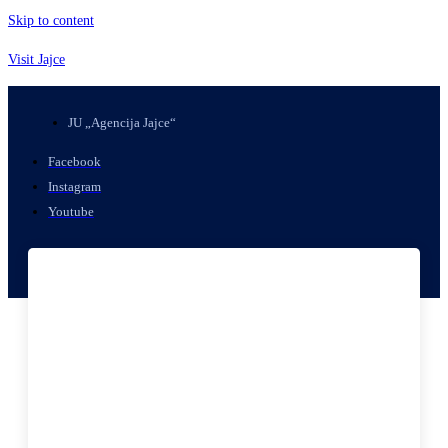
Skip to content
Visit Jajce
JU „Agencija Jajce“
Facebook
Instagram
Youtube