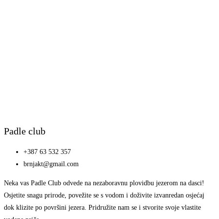
Padle club
+387 63 532 357
brnjakt@gmail.com
Neka vas Padle Club odvede na nezaboravnu plovidbu jezerom na dasci!
Osjetite snagu prirode, povežite se s vodom i doživite izvanredan osjećaj
dok klizite po površini jezera. Pridružite nam se i stvorite svoje vlastite