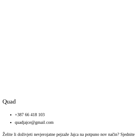
Quad
+387 66 418 103
quadjajce@gmail.com
Želite li doživjeti nevjerojatne pejzaže Jajca na potpuno nov način? Sjednite