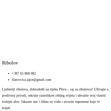
Ribolov
+387 65 868 082
zlatovcica.jajce@gmail.com
Ljubitelji ribolova, dobrodošli na rijeku Plivu – raj za ribolovce! Uživajte u
predivnoj prirodi, otkrijte raznolikost ribljeg svijeta i uhvatite svoj vlastiti
trofejni ulov. Iskusite mir i tišinu uz vodu i stvorite uspomene koje će
trajati.