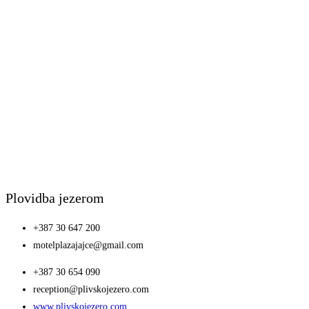
Plovidba jezerom
+387 30 647 200
motelplazajajce@gmail.com
+387 30 654 090
reception@plivskojezero.com
www.plivskojezero.com