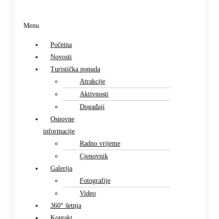
Menu
Početna
Novosti
Turistička ponuda
Atrakcije
Aktivnosti
Događaji
Osnovne
informacije
Radno vrijeme
Cjenovnik
Galerija
Fotografije
Video
360° šetnja
Kontakt