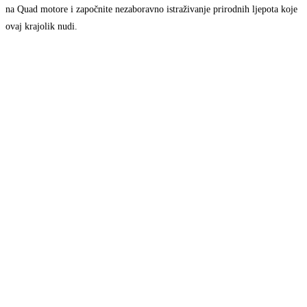
na Quad motore i započnite nezaboravno istraživanje prirodnih ljepota koje
ovaj krajolik nudi.