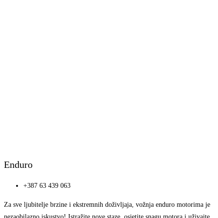
Enduro
+387 63 439 063
Za sve ljubitelje brzine i ekstremnih doživljaja, vožnja enduro motorima je
nezaobilazno iskustvo! Istražite nove staze, osjetite snagu motora i uživajte