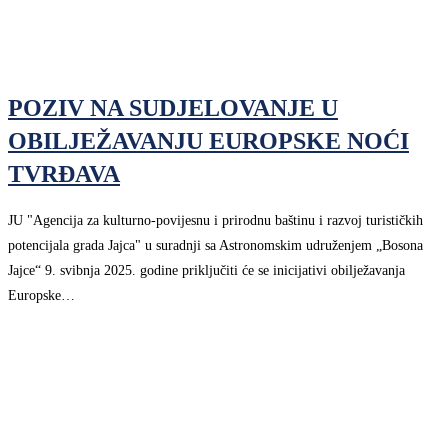
POZIV NA SUDJELOVANJE U
OBILJEŽAVANJU EUROPSKE NOĆI
TVRĐAVA
JU "Agencija za kulturno-povijesnu i prirodnu baštinu i razvoj turističkih
potencijala grada Jajca" u suradnji sa Astronomskim udruženjem „Bosona
Jajce“ 9. svibnja 2025. godine priključiti će se inicijativi obilježavanja
Europske…