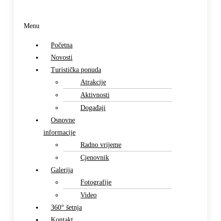
Menu
Početna
Novosti
Turistička ponuda
Atrakcije
Aktivnosti
Događaji
Osnovne
informacije
Radno vrijeme
Cjenovnik
Galerija
Fotografije
Video
360° šetnja
Kontakt