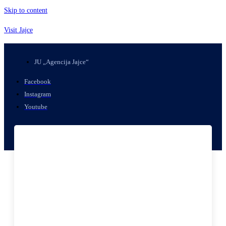
Skip to content
Visit Jajce
JU „Agencija Jajce“
Facebook
Instagram
Youtube