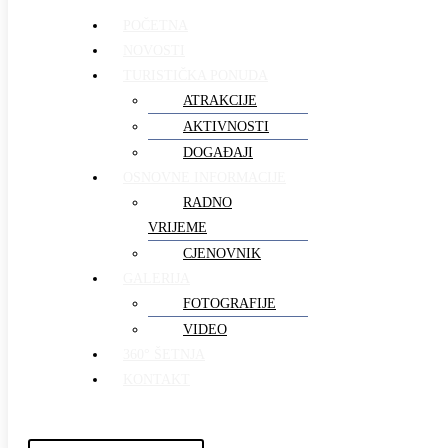
POČETNA
NOVOSTI
TURISTIČKA PONUDA
ATRAKCIJE
AKTIVNOSTI
DOGAĐAJI
OSNOVNE INFORMACIJE
RADNO
VRIJEME
CJENOVNIK
GALERIJA
FOTOGRAFIJE
VIDEO
360° ŠETNJA
KONTAKT