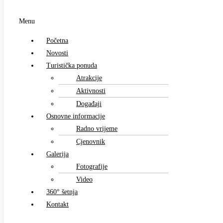
Menu
Početna
Novosti
Turistička ponuda
Atrakcije
Aktivnosti
Događaji
Osnovne informacije
Radno vrijeme
Cjenovnik
Galerija
Fotografije
Video
360° šetnja
Kontakt