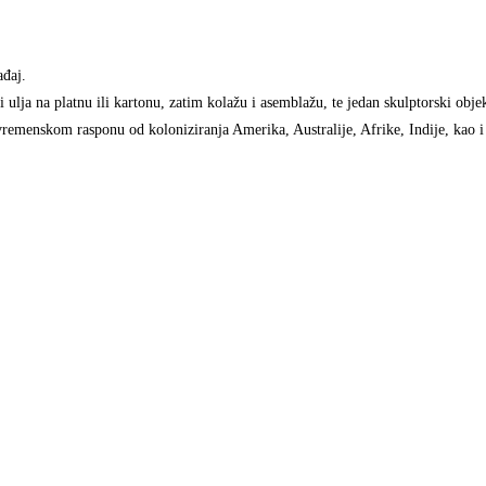
ađaj.
 ulja na platnu ili kartonu, zatim kolažu i asemblažu, te jedan skulptorski obje
vremenskom rasponu od koloniziranja Amerika, Australije, Afrike, Indije, kao i s