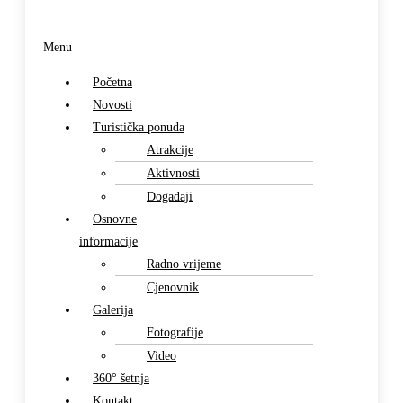
Menu
Početna
Novosti
Turistička ponuda
Atrakcije
Aktivnosti
Događaji
Osnovne
informacije
Radno vrijeme
Cjenovnik
Galerija
Fotografije
Video
360° šetnja
Kontakt