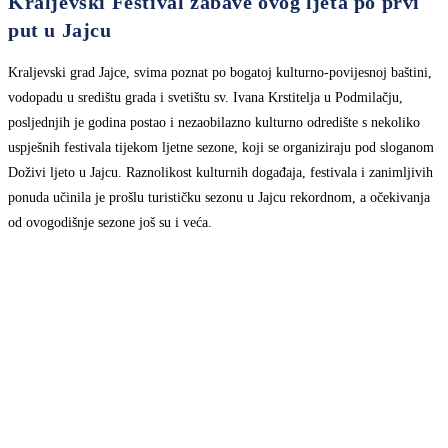
Kraljevski Festival zabave ovog ljeta po prvi
put u Jajcu
Kraljevski grad Jajce, svima poznat po bogatoj kulturno-povijesnoj baštini,
vodopadu u središtu grada i svetištu sv. Ivana Krstitelja u Podmilačju,
posljednjih je godina postao i nezaobilazno kulturno odredište s nekoliko
uspješnih festivala tijekom ljetne sezone, koji se organiziraju pod sloganom
Doživi ljeto u Jajcu. Raznolikost kulturnih događaja, festivala i zanimljivih
ponuda učinila je prošlu turističku sezonu u Jajcu rekordnom, a očekivanja
od ovogodišnje sezone još su i veća.