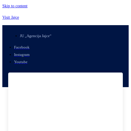
Skip to content
Visit Jajce
JU „Agencija Jajce“
Facebook
Instagram
Youtube