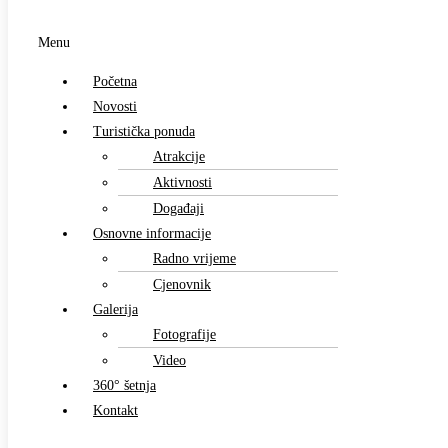
Menu
Početna
Novosti
Turistička ponuda
Atrakcije
Aktivnosti
Događaji
Osnovne informacije
Radno vrijeme
Cjenovnik
Galerija
Fotografije
Video
360° šetnja
Kontakt