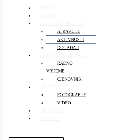
POČETNA
NOVOSTI
TURISTIČKA PONUDA
ATRAKCIJE
AKTIVNOSTI
DOGAĐAJI
OSNOVNE INFORMACIJE
RADNO
VRIJEME
CJENOVNIK
GALERIJA
FOTOGRAFIJE
VIDEO
360° ŠETNJA
KONTAKT